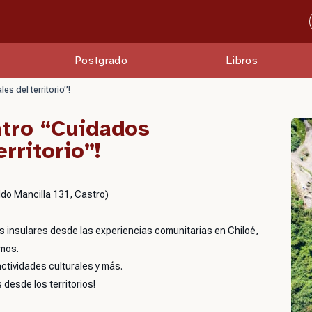
Postgrado
Libros
s del territorio”!
ntro “Cuidados
rritorio”!
ldo Mancilla 131, Castro)
 insulares desde las experiencias comunitarias en Chiloé,
amos.
ctividades culturales y más.
 desde los territorios!