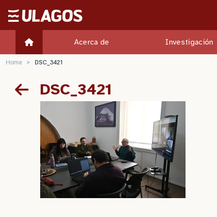
Ulagos Template
Acerca de
Investigación
Home
>
DSC_3421
DSC_3421