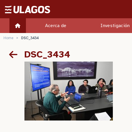
Ulagos Template
Acerca de
Investigación
Home
>
DSC_3434
DSC_3434