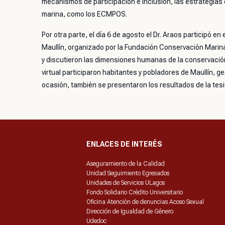
mecanismos de participación e inclusión, las estrategi
marina, como los ECMPOS.
Por otra parte, el día 6 de agosto el Dr. Araos participó en e
Maullín, organizado por la Fundación Conservación Marina
y discutieron las dimensiones humanas de la conservación d
virtual participaron habitantes y pobladores de Maullín, 
ocasión, también se presentaron los resultados de la tes
ENLACES DE INTERÉS
Aseguramiento de la Calidad
Unidad Seguimiento Egresados
Unidades de Servicios ULagos
Fondo Solidario Crédito Universitario
Oficina Atención de denuncias Acoso Sexual
Dirección de Igualdad de Género
Udedoc