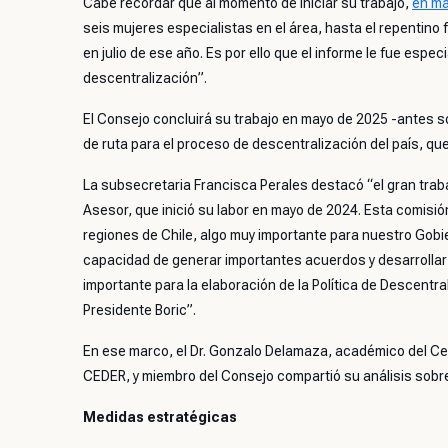
Cabe recordar que al momento de iniciar su trabajo,
en ma
seis mujeres especialistas en el área, hasta el repentino
en julio de ese año. Es por ello que el informe le fue es
descentralización”.
El Consejo concluirá su trabajo en mayo de 2025 -antes so
de ruta para el proceso de descentralización del país, q
La subsecretaria Francisca Perales destacó “el gran traba
Asesor, que inició su labor en mayo de 2024. Esta comisión
regiones de Chile, algo muy importante para nuestro Gobi
capacidad de generar importantes acuerdos y desarrolla
importante para la elaboración de la Política de Descentr
Presidente Boric”.
En ese marco, el Dr. Gonzalo Delamaza, académico del Cent
CEDER, y miembro del Consejo compartió su análisis sobre
Medidas estratégicas