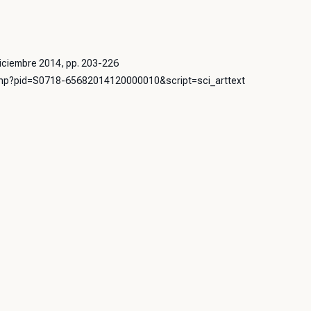
 Diciembre 2014, pp. 203-226
o.php?pid=S0718-65682014120000010&script=sci_arttext