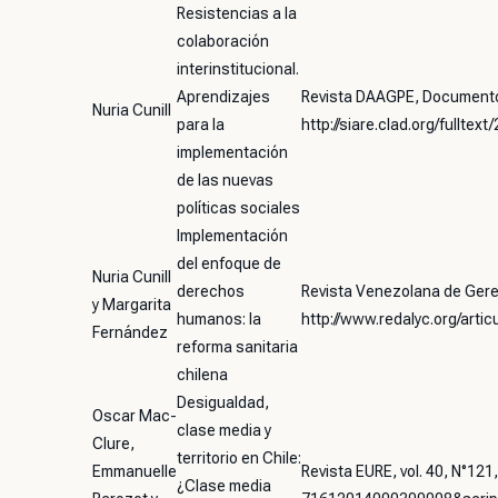
Resistencias a la
colaboración
interinstitucional.
Aprendizajes
Revista DAAGPE, Documentos
Nuria Cunill
para la
http://siare.clad.org/fulltex
implementación
de las nuevas
políticas sociales
Implementación
del enfoque de
Nuria Cunill
derechos
Revista Venezolana de Gere
y Margarita
humanos: la
http://www.redalyc.org/art
Fernández
reforma sanitaria
chilena
Desigualdad,
Oscar Mac-
clase media y
Clure,
territorio en Chile:
Emmanuelle
Revista EURE, vol. 40, N°12
¿Clase media