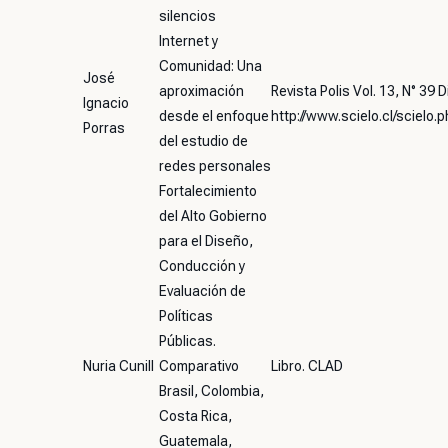
silencios
Internet y
Comunidad: Una
José
aproximación
Revista Polis Vol. 13, N° 39
Ignacio
desde el enfoque
http://www.scielo.cl/sciel
Porras
del estudio de
redes personales
Fortalecimiento
del Alto Gobierno
para el Diseño,
Conducción y
Evaluación de
Políticas
Públicas.
Nuria Cunill
Comparativo
Libro. CLAD
Brasil, Colombia,
Costa Rica,
Guatemala,