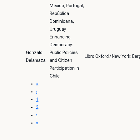
México, Portugal,
República
Dominicana,
Uruguay
Enhancing
Democracy:
Gonzalo
Public Policies
Libro Oxford / New York: Be
Delamaza
and Citizen
Participation in
Chile
«
‹
1
2
›
»