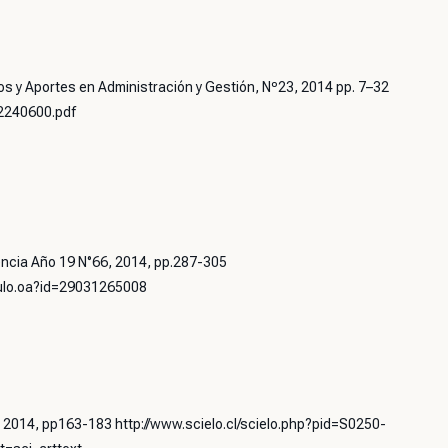
 y Aportes en Administración y Gestión, Nº23, 2014 pp. 7–32
t/2240600.pdf
ncia Año 19 N°66, 2014, pp.287-305
iculo.oa?id=29031265008
1, 2014, pp163-183 http://www.scielo.cl/scielo.php?pid=S0250-