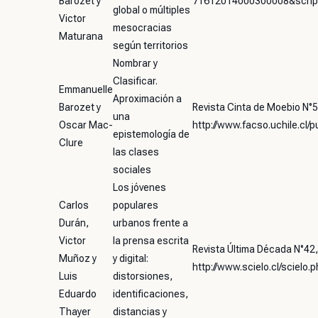
Barozet y
71612014000300008&script
global o múltiples
Victor
mesocracias
Maturana
según territorios
Nombrar y
Clasificar.
Emmanuelle
Aproximación a
Barozet y
Revista Cinta de Moebio N°5
una
Oscar Mac-
http://www.facso.uchile.cl/
epistemología de
Clure
las clases
sociales
Los jóvenes
Carlos
populares
Durán,
urbanos frente a
Victor
la prensa escrita
Revista Última Década N°42,
Muñoz y
y digital:
http://www.scielo.cl/sciel
Luis
distorsiones,
Eduardo
identificaciones,
Thayer
distancias y