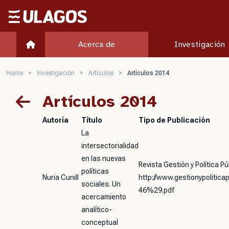
Ulagos Template
Acerca de
Investigación
Home
>
Investigación
>
Artículos
>
Artículos 2014
Artículos 2014
Autoría
Título
Tipo de Publicación
La
intersectorialidad
en las nuevas
Revista Gestión y Política Púb
políticas
Nuria Cunill
http://www.gestionypoliti
sociales. Un
46%29.pdf
acercamiento
analítico-
conceptual