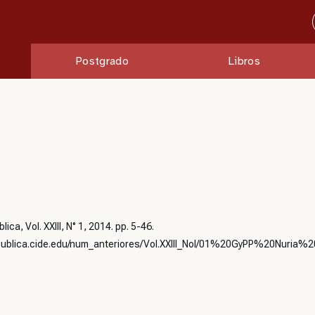
Postgrado
Libros
lica, Vol. XXIII, N° 1, 2014. pp. 5-46.
capublica.cide.edu/num_anteriores/Vol.XXIII_NoI/01%20GyPP%20Nuria