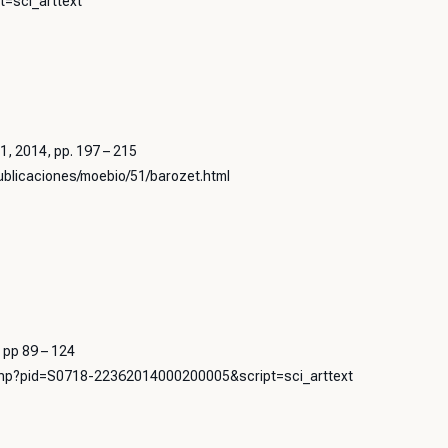
=sci_arttext
1, 2014, pp. 197 – 215
publicaciones/moebio/51/barozet.html
 pp 89 – 124
o.php?pid=S0718-22362014000200005&script=sci_arttext