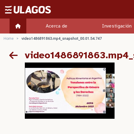
Ulagos Template
Acerca de
Investigación
Home
>
video1486891863.mp4_snapshot_00.01.54.747
video1486891863.mp4_s