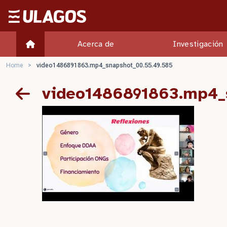
Ulagos Template
Acerca de
Investigación
Home
>
video1486891863.mp4_snapshot_00.55.49.585
video1486891863.mp4_