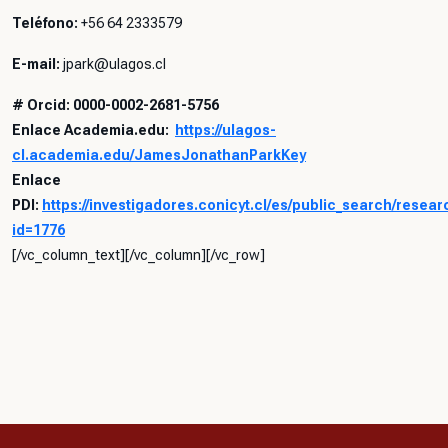
Teléfono:
+56 64 2333579
E-mail:
jpark@ulagos.cl
# Orcid: 0000-0002-2681-5756
Enlace Academia.edu:
https://ulagos-
cl.academia.edu/JamesJonathanParkKey
Enlace
PDI:
https://investigadores.conicyt.cl/es/public_search/resea
id=1776
[/vc_column_text][/vc_column][/vc_row]