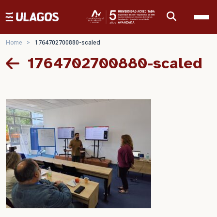
Ulagos Template
Home
>
1764702700880-scaled
1764702700880-scaled