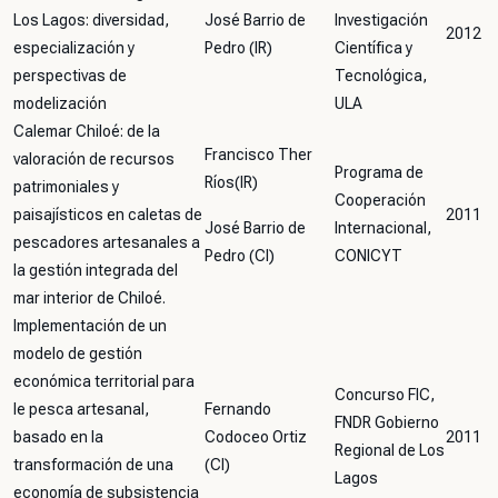
Los Lagos: diversidad,
José Barrio de
Investigación
2012
especialización y
Pedro (IR)
Científica y
perspectivas de
Tecnológica,
modelización
ULA
Calemar Chiloé: de la
Francisco Ther
valoración de recursos
Programa de
Ríos(IR)
patrimoniales y
Cooperación
paisajísticos en caletas de
2011
José Barrio de
Internacional,
pescadores artesanales a
Pedro (CI)
CONICYT
la gestión integrada del
mar interior de Chiloé.
Implementación de un
modelo de gestión
económica territorial para
Concurso FIC,
le pesca artesanal,
Fernando
FNDR Gobierno
basado en la
Codoceo Ortiz
2011
Regional de Los
transformación de una
(CI)
Lagos
economía de subsistencia