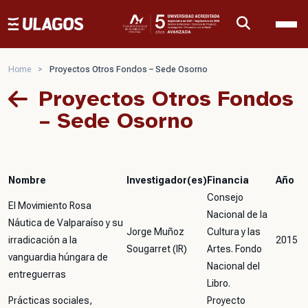
Ulagos Template
Home
>
Proyectos Otros Fondos – Sede Osorno
Proyectos Otros Fondos
– Sede Osorno
Nombre
Investigador(es)
Financia
Año
Consejo
El Movimiento Rosa
Nacional de la
Náutica de Valparaíso y su
Jorge Muñoz
Cultura y las
irradicación a la
2015
Sougarret (IR)
Artes. Fondo
vanguardia húngara de
Nacional del
entreguerras
Libro.
Prácticas sociales,
Proyecto