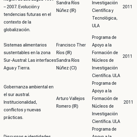
Sandra Ríos
Investigación
– 2007. Evolución y
2011
Núñez (IR)
Científica y
tendencias futuras en el
Tecnológica,
contexto de la
ULA
globalización.
Programa de
Sistemas alimentarios
Francisco Ther
Apoyo a la
sustentables en la zona
Ríos (IR)
Formación de
2011
Sur-Austral: Las interfaces
Sandra Ríos
Núcleos de
Agua y Tierra.
Núñez (CI)
Investigación
Científica. ULA
Programa de
Gobernanza ambiental en
Apoyo a la
el sur austral.
Arturo Vallejos
Formación de
Institucionalidad,
2011
Romero (IR)
Núcleos de
conflictos y nuevas
Investigación
prácticas.
Científica. ULA
Programa de
Discursos e identidades
Apoyo a la