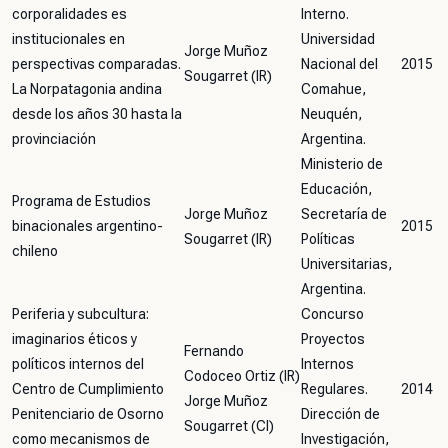
corporalidades es
Interno.
institucionales en
Universidad
Jorge Muñoz
perspectivas comparadas.
Nacional del
2015
Sougarret (IR)
La Norpatagonia andina
Comahue,
desde los años 30 hasta la
Neuquén,
provinciación
Argentina.
Ministerio de
Educación,
Programa de Estudios
Jorge Muñoz
Secretaría de
binacionales argentino-
2015
Sougarret (IR)
Políticas
chileno
Universitarias,
Argentina.
Periferia y subcultura:
Concurso
imaginarios éticos y
Proyectos
Fernando
políticos internos del
Internos
Codoceo Ortiz (IR)
Centro de Cumplimiento
Regulares.
2014
Jorge Muñoz
Penitenciario de Osorno
Dirección de
Sougarret (CI)
como mecanismos de
Investigación,