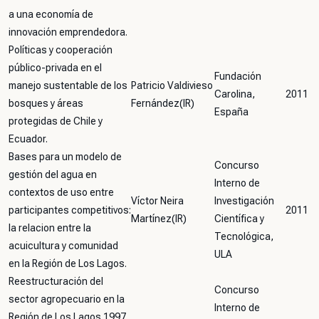
a una economía de
innovación emprendedora.
Políticas y cooperación
público-privada en el
Fundación
manejo sustentable de los
Patricio Valdivieso
Carolina,
2011
bosques y áreas
Fernández(IR)
España
protegidas de Chile y
Ecuador.
Bases para un modelo de
Concurso
gestión del agua en
Interno de
contextos de uso entre
Víctor Neira
Investigación
participantes competitivos:
2011
Martínez(IR)
Científica y
la relacion entre la
Tecnológica,
acuicultura y comunidad
ULA
en la Región de Los Lagos.
Reestructuración del
Concurso
sector agropecuario en la
Interno de
Región de Los Lagos 1997