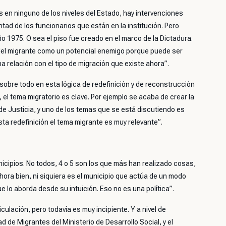
es en ninguno de los niveles del Estado, hay intervenciones
ntad de los funcionarios que están en la institución. Pero
o 1975. O sea el piso fue creado en el marco de la Dictadura.
 del migrante como un potencial enemigo porque puede ser
a relación con el tipo de migración que existe ahora”.
, sobre todo en esta lógica de redefinición y de reconstrucción
 el tema migratorio es clave. Por ejemplo se acaba de crear la
e Justicia, y uno de los temas que se está discutiendo es
ta redefinición el tema migrante es muy relevante”.
icipios. No todos, 4 o 5 son los que más han realizado cosas,
hora bien, ni siquiera es el municipio que actúa de un modo
e lo aborda desde su intuición. Eso no es una política”.
ulación, pero todavía es muy incipiente. Y a nivel de
 de Migrantes del Ministerio de Desarrollo Social, y el