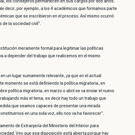
ial, los consejeros permanecen en sus cargos por dos años.
vale decir, por ejemplo, a los 4 académicos que formamos parte
démicas que se inscribieron en el proceso. Así mismo ocurrió
de la sociedad civil”.
stitución meramente formal para legitimar las políticas
 va a depender del trabajo que realicemos en el mismo
 en un lugar sumamente relevante, ya que en el actual
te momento se está definiendo la política migratoria, en
bre política migratoria, en marzo o abril se va enviar el nuevo
trabajando más el tema, es decir hay todo un trabajo que
 medida que seamos capaces de presentar una mirada
onstituirnos en una sola voz, ello nos va ha favorecer”.
amento de Extranjería del Ministerio del Interior para
 sociedad. Veo que esa disposición está abierta porque hay