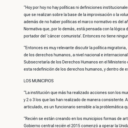
“Hoy por hoy no hay políticas ni definiciones institucional
que se realizan sobre la base de la improvisación o la volu
además de no haber políticas el marco normativo es del añ
Normativa que, por lo demás, está pensada con la lógica
portador del ‘cáncer comunista’. Entonces no tiene ningun
“Entonces es muy relevante discutir la política migratoria
de los derechos humanos, a nivel nacional e internacional,
Subsecretaría de los Derechos Humanos en el Ministerio d
esta redefinición de los derechos humanos, y dentro de es
LOS MUNICIPIOS
“La institución que más ha realizado acciones son los mun
y 2 o 3 los que las han realizado de manera consistente. A
articulado, es un funcionario sensible a la problemática qu
“Recién se están creando en los municipios formas de artic
Gobierno central recién el 2015 comenzó a operar la Unidad