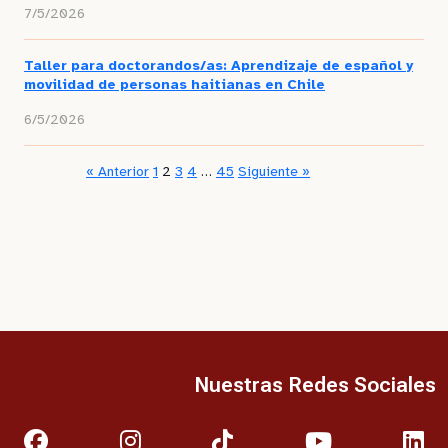
7/5/2026
Taller para doctorandos/as: Aprendizaje de español y
movilidad de personas haitianas en Chile
6/5/2026
« Anterior
1
2
3
4
…
45
Siguiente »
Nuestras Redes Sociales